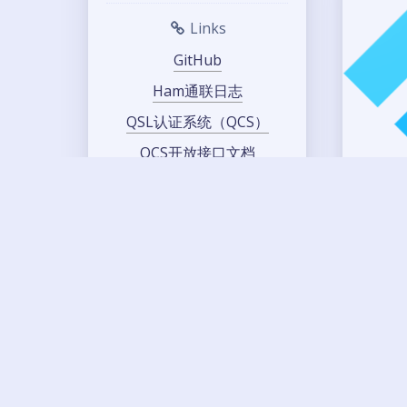
Links
GitHub
Ham通联日志
QSL认证系统（QCS）
QCS开放接口文档
梅登黑德定位
呼号、ITU、CQ分区图
Wi
业余无线电FM卫星频率表
BG
阿里云99计划
20
对象存储 OSS
首先去 
PUB_