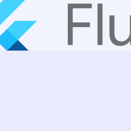
n、Linux、Mac下配置flutter镜像
7ZAG
|
2022-8-11 9:30
|
871
|
0
|
程序开发
6 字
|
2 分钟
flutter 中国站获取镜像源：https://flutter.cn/community/c
HOSTED_URL=https://pub.flutter-io.cn export FLUTTER_STO
Flutter
Linux
Mac
win
windows
环境变量配置