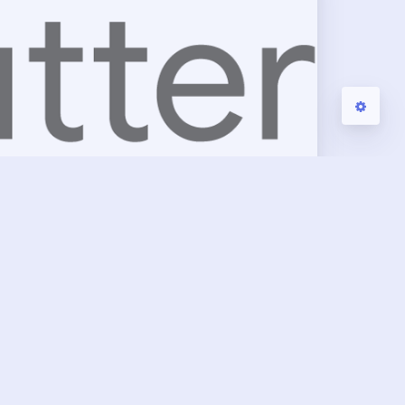
hina 下面是 Flutter 社区的镜像源： export
RAGE_BASE_URL=https://storage.flutte…