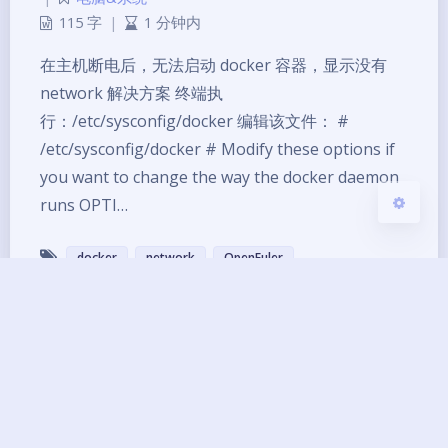
Sans Serif
Serif
115 字
|
1 分钟内
浅阴影
深阴影
在主机断电后，无法启动 docker 容器，显示没有
network 解决方案 终端执
关闭
日落
暗化
灰度
行：/etc/sysconfig/docker 编辑该文件： #
/etc/sysconfig/docker # Modify these options if
you want to change the way the docker daemon
runs OPTI…
docker
network
OpenEuler
Copyright ©2013 - 2026 BG7ZAG All Rights
Reserved.
琼ICP备14000033号-8
UptimeRobot
已运行
12
年 零
244
天
10
小时
20
分钟
33
秒