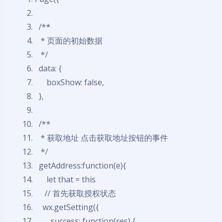
/**
* 页面的初始数据
*/
data: {
boxShow:
false
,
},
/**
* 获取地址 点击获取地址按钮的事件
*/
getAddress:
function
(e){
let that =
this
// 首先获取授权状态
wx.getSetting({
success:
function
(res) {