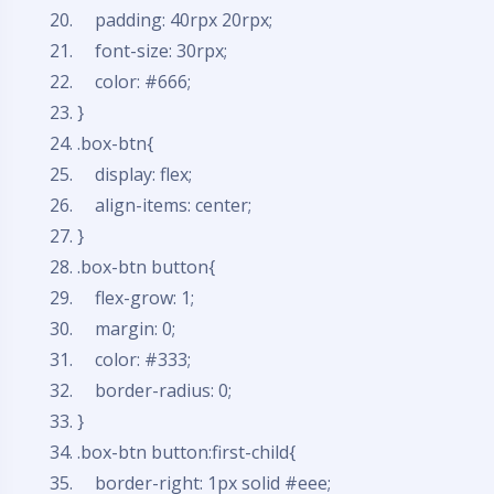
padding
: 40rpx 20rpx;
font-size
: 30rpx;
color
:
#666
;
}
.box-btn{
display
: flex;
align-items:
center
;
}
.box-btn button{
flex-grow: 1;
margin
: 0;
color
:
#333
;
border
-radius: 0;
}
.box-btn button:first-child{
border-right
:
1px
solid
#eee
;