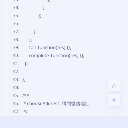
}
})
}
夜间模式
},
fail:
function
(res) {},
Sans Serif
Serif
complete:
function
(res) {},
浅阴影
深阴影
})
关闭
日落
暗化
灰度
},
/**
* chooseAddress
得到微信地址
*/
chooseAddress:
function
(){
wx.chooseAddress({