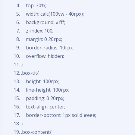
top
: 30%;
width
: calc(100vw - 40rpx);
background
:
#fff
;
z-index
: 100;
margin
: 0 20rpx;
border
-radius: 10rpx;
overflow
:
hidden
;
}
.box-tit{
height
: 100rpx;
line-height
: 100rpx;
padding
: 0 20rpx;
text-align
:
center
;
border-bottom
:
1px
solid
#eee
;
}
.box-
content
{