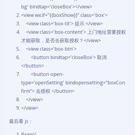
bg'
bindtap
=
'closeBox'
>
</
view
>
<
view
wx:if
=
"{{boxShow}}"
class
=
'box'
>
<
view
class
=
'box-tit'
>
提示
</
view
>
<
view
class
=
'box-content'
>
上门地址需要授权
才能获取，是否去获取授权？
</
view
>
<
view
class
=
'box-btn'
>
<
button
bindtap
=
'closeBox'
>
取消
</
button
>
<
button
open-
type
=
'openSetting'
bindopensetting
=
"boxCon
firm"
>
去授权
</
button
>
</
view
>
</
view
>
最后看 js：
Page({