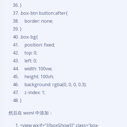
}
.box-btn button::after{
border
:
none
;
}
.box-bg{
position
:
fixed
;
top
: 0;
left
: 0;
width
: 100vw;
height
: 100vh;
background
: rgba(0, 0, 0, 0.3);
z-index
: 1;
}
然后在 wxml 中添加：
<
view
wx:if
=
"{{boxShow}}"
class
=
'box-