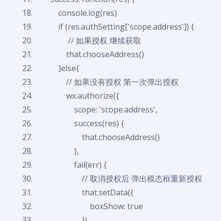
console.log(res)
if
(res.authSetting['scope.address']) {
// 如果授权 继续获取
that.chooseAddress()
}
else
{
// 如果没有授权 第一次弹出授权
wx.authorize({
scope: 'scope.address',
success(res) {
that.chooseAddress()
},
fail(err) {
// 取消授权后 弹出模态框重新授权
that.setData({
boxShow:
true
})