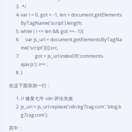
*/
var
i = 0, got = -1, len = document.getElements
ByTagName('script').length;
while
( i <= len && got == -1){
var
js_url = document.getElementsByTagNa
me('script')[i].src,
got = js_url.indexOf('comments-
ajax.js'); i++ ;
}
在这下面添加一行：
// 修复七牛 cdn 评论失效
js_url = js_url.replace('cdn.bg7zag.com','blog.b
g7zag.com');
其中：