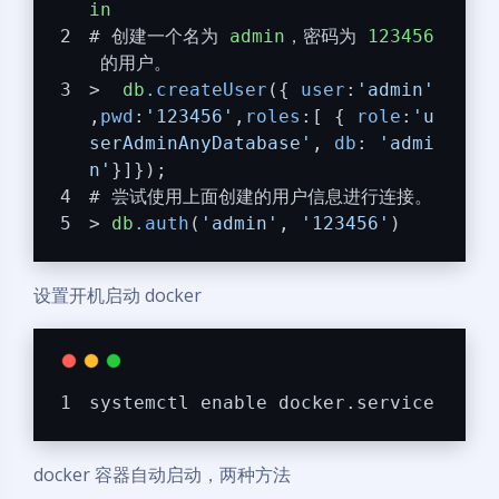
in
# 创建一个名为 
admin
，密码为 
123456
 的用户。
>  
db
.createUser
({ 
user
:
'admin'
,
pwd
:
'123456'
,
roles
:[ { 
role
:
'u
serAdminAnyDatabase'
, 
db
: 
'admi
n'
}]});
# 尝试使用上面创建的用户信息进行连接。
> 
db
.auth
(
'admin'
, 
'123456'
)
设置开机启动 docker
systemctl enable docker.service
docker 容器自动启动，两种方法