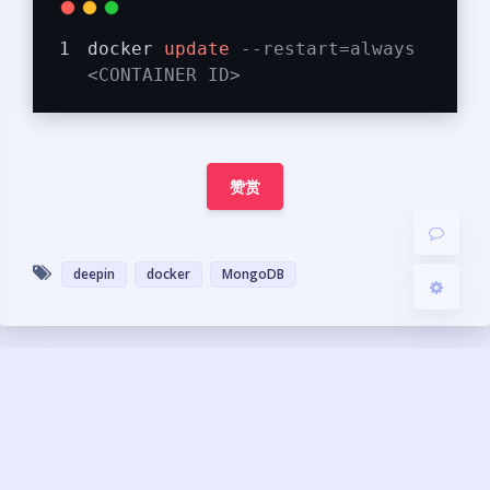
夜间模式
docker 
update
--restart=always 
<CONTAINER ID>
Sans Serif
Serif
浅阴影
深阴影
赞赏
关闭
日落
暗化
灰度
deepin
docker
MongoDB
豆
暂无评论