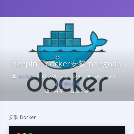
deepin下docker安装mongodb
BG7ZAG
|
2020-6-02 10:44
|
838
|
0
|
电脑&系统
154 字
|
2 分钟
安装 Docker