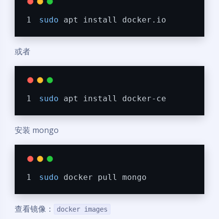
sudo
 apt install docker.io
或者
sudo
 apt install docker-ce
安装 mongo
sudo
 docker pull mongo
查看镜像：
docker images