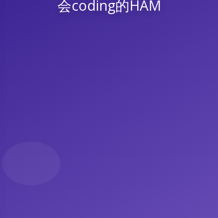
会coding的HAM