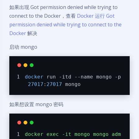
如果出现 Got permission denied while trying to
connect to the Docker，查看
Docker 运行 Got
permission denied while trying to connect to the
Docker
解决
启动 mongo
docker
 run -itd --name mongo -p
27017
:
27017
 mongo
如果想设置 mongo 密码
docker
exec
-it
mongo
mongo
adm