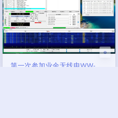
Sans Serif
Serif
浅阴影
深阴影
关闭
日落
暗化
灰度
第一次参加业余无线电WW-
DIGI比赛
BG7ZAG
|
2024-8-25 20:46
|
908
|
2
|
HAM
128 字
|
1 分钟内
第一次参加 WW-DIGI 比赛，10m 波段、5w、