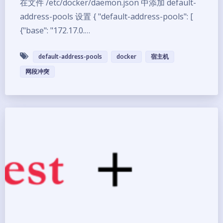
在文件 /etc/docker/daemon.json 中添加 default-
address-pools 设置 { "default-address-pools": [
{"base": "172.17.0.…
default-address-pools
docker
宿主机
网段冲突